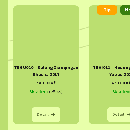
ů
Tip
N
TSHU010 - Bulang Xiaoqingan
TBAI011 - Heson
Shucha 2017
Yabao 20
110 Kč
180 K
od
od
Skladem
(>5 ks)
Sklade
Detail
Detail