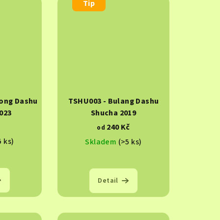
Tip
ong Dashu
TSHU003 - Bulang Dashu
023
Shucha 2019
240 Kč
od
5 ks)
Skladem
(>5 ks)
Detail