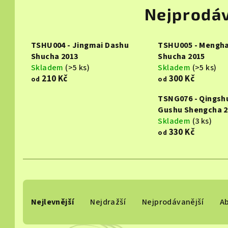
Nejprodáv
TSHU004 - Jingmai Dashu
TSHU005 - Mengha
Shucha 2013
Shucha 2015
Skladem
(>5 ks)
Skladem
(>5 ks)
210 Kč
300 Kč
od
od
TSNG076 - Qingsh
Gushu Shengcha 2
Skladem
(3 ks)
330 Kč
od
Ř
Nejlevnější
Nejdražší
Nejprodávanější
A
a
z