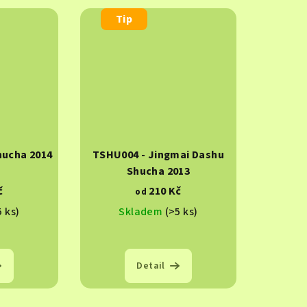
Tip
hucha 2014
TSHU004 - Jingmai Dashu
Shucha 2013
č
210 Kč
od
5 ks)
Skladem
(>5 ks)
Detail