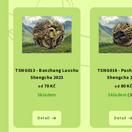
V
e
ý
n
p
í
i
p
s
r
p
o
TSNG013 - Banzhang Laoshu
TSNG016 - Pas
r
d
Shengcha 2023
Shengcha 
o
70 Kč
80 K
u
od
od
Skladem
Skladem
(3
d
k
u
t
k
Detail
Detail
ů
t