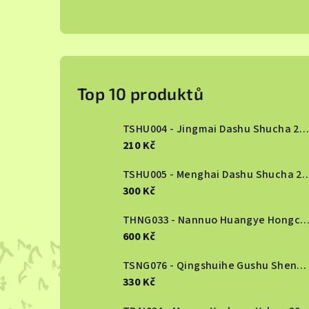
P
o
Top 10 produktů
s
TSHU004 - Jingmai Dashu Shucha 2013
t
210 Kč
r
TSHU005 - Menghai Dashu S
300 Kč
a
n
THNG033 - Nannuo Huangye Hongcha 2
600 Kč
n
TSNG076 - Qingshuihe Gushu Shengcha 2024
í
330 Kč
p