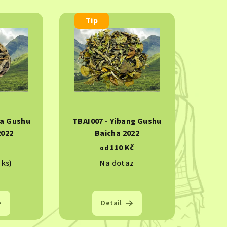
Tip
ha Gushu
TBAI007 - Yibang Gushu
2022
Baicha 2022
č
110 Kč
od
 ks)
Na dotaz
Detail