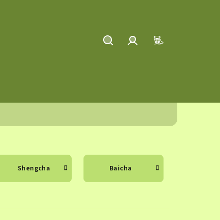
Hledat
Přihlášení
Nákupní
košík
Shengcha
Baicha