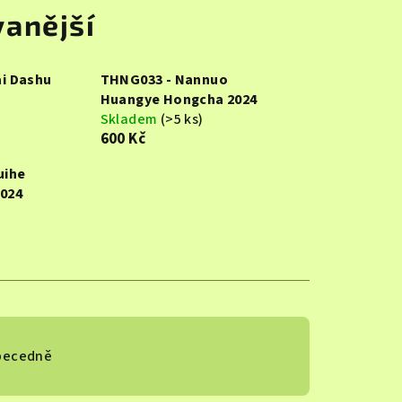
anější
i Dashu
THNG033 - Nannuo
Huangye Hongcha 2024
Skladem
(>5 ks)
600 Kč
uihe
024
becedně