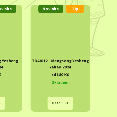
ovinka
Novinka
Tip
g Yesheng
TBAI012 - Mengsong Yesheng
24
Yabao 2024
č
180 Kč
od
m
Skladem
Detail