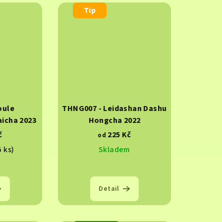
Tip
oule
THNG007 - Leidashan Dashu
icha 2023
Hongcha 2022
č
225 Kč
od
5 ks)
Skladem
Detail