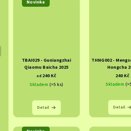
Novinka
TBAI029 - Guniangzhai
THNG002 - Mengs
Qiaomu Baicha 2025
Hongcha 2
240 Kč
240 Kč
od
Skladem
(>
Skladem
(>5 ks)
Detail
Detail