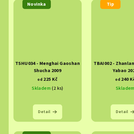
Novinka
Tip
TSHU034 - Menghai Gaoshan
TBAI002 - Zhanla
Shucha 2009
Yabao 20
225 Kč
240 K
od
od
Skladem
(2 ks)
Sklade
Detail
Detail