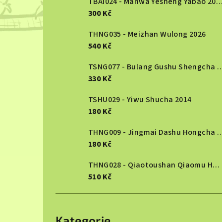
TBAI024 - Manwa Yesheng Yabao
a
300 Kč
n
THNG035 - Meizhan Wulong 2026
540 Kč
e
TSNG077 - Bulang Gushu She
l
330 Kč
TSHU029 - Yiwu Shucha 2014
180 Kč
THNG009 - Jingmai Dashu Ho
180 Kč
THNG028 - Qiaotoushan Qiaomu Hongcha 2025
510 Kč
Přeskočit
kategorie
Kategorie