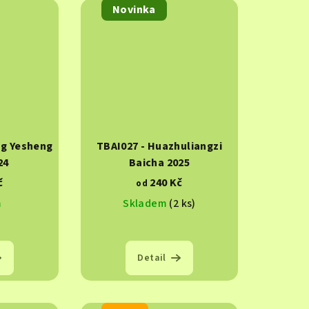
Novinka
ng Yesheng
TBAI027 - Huazhuliangzi
24
Baicha 2025
č
240 Kč
od
m
Skladem
(2 ks)
Detail