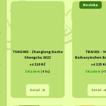
 2025
Novinka
ngcha 2023
TSNG002 - Zhanglang Dashu
TBAI031 - Y
Shengcha 2022
Baihaoyinzhen Ba
ngcha 2022
210 Kč
225 K
od
od
Skladem
(4 ks)
Skladem
(>
Detail
Detail