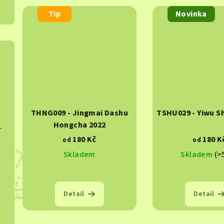
Tip
Novinka
THNG009 - Jingmai Dashu
TSHU029 - Yiwu S
Hongcha 2022
hucha 2015
180 Kč
180 K
od
od
Skladem
Skladem
(>
024
Detail
Detail