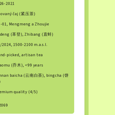
26-2021
sovaný čaj (紧压茶)
-01, Mengmeng a Zhoujie
deng (革登), Zhibang (直蚌)
/2024, 1500-2100 m.a.s.l.
nd-picked, artisan tea
aomu (乔木), <99 years
nnan baicha (云南白茶), bingcha (饼
)
emium quality (4/5)
2069