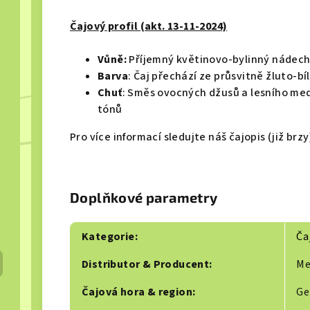
Čajový profil (akt. 13-11-2024)
Vůně:
Příjemný květinovo-bylinný nádec
Barva
: Čaj přechází ze průsvitně žluto-b
Chuť
: Směs ovocných džusů a lesního me
tónů
Pro více informací sledujte náš čajopis (již brzy)
Doplňkové parametry
Kategorie
:
Ča
Distributor & Producent
:
M
Čajová hora & region
:
G