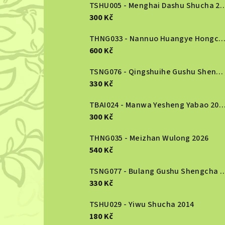
r
TSHU005 - Menghai Dashu S
300 Kč
a
n
THNG033 - Nannuo Huangye Hongcha 2
600 Kč
n
TSNG076 - Qingshuihe Gushu Shengcha 2024
í
330 Kč
p
TBAI024 - Manwa Yesheng Yabao
a
300 Kč
n
THNG035 - Meizhan Wulong 2026
540 Kč
e
TSNG077 - Bulang Gushu She
l
330 Kč
TSHU029 - Yiwu Shucha 2014
180 Kč