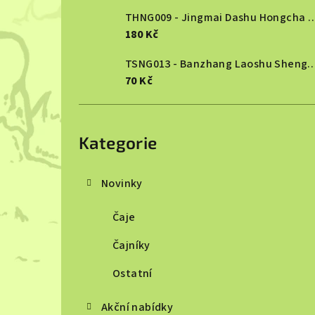
THNG009 - Jingmai Dashu Ho
180 Kč
TSNG013 - Banzhang Laoshu She
70 Kč
Přeskočit
kategorie
Kategorie
Novinky
Čaje
Čajníky
Ostatní
Akční nabídky