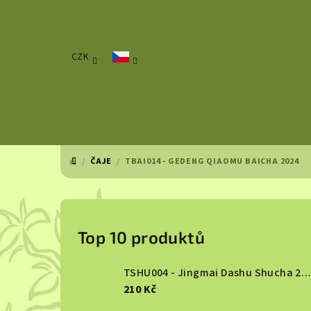
Přejít
na
obsah
CZK
/
ČAJE
/
TBAI014 - GEDENG QIAOMU BAICHA 2024
DOMŮ
P
o
Top 10 produktů
s
TSHU004 - Jingmai Dashu Shucha 2013
t
210 Kč