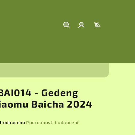
Hledat
Přihlášení
Nákupní
košík
BAI014 - Gedeng
iaomu Baicha 2024
měrné
hodnoceno
Podrobnosti hodnocení
nocení