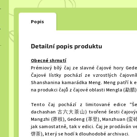
ngcha 2022
Popis
ngcha 2023
Detailní popis produktu
Obecné shrnutí
Prémiový bílý čaj ze slavné čajové hory Ge
Čajové lístky pochází ze vzrostlých čajo
Shanshanina kamarádka Meng. Meng patří k et
na produkci čajů z čajové oblasti Mengla (勐腊)
Tento čaj pochází z limitované edice "Še
dachashan 古六大茶山) tvořené šesti čajovými 
Mangzhi (莽枝), Gedeng (革登), Manzhuan (蛮砖)
jak samostatně, tak v edici. Čaj je prodáván 
饼茶), který se hodí k dlouhodobé archivaci.