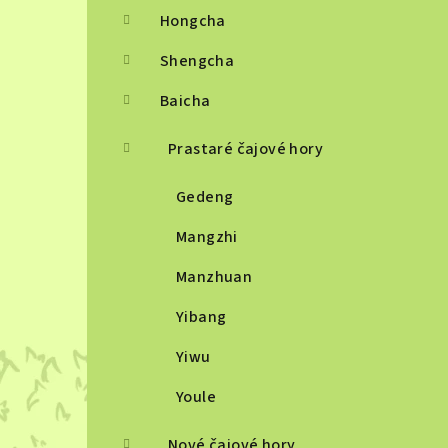
Hongcha
Shengcha
Baicha
Prastaré čajové hory
Gedeng
Mangzhi
Manzhuan
Yibang
Yiwu
Youle
Nové čajové hory