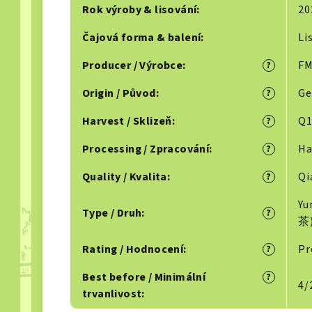
Rok výroby & lisování
:
20
Čajová forma & balení
:
Li
Producer / Výrobce
:
FM
?
Origin / Původ
:
Ge
?
Harvest / Sklizeň
:
Q1
?
Processing / Zpracování
:
Ha
?
Quality / Kvalita
:
Qi
?
Yu
Type / Druh
:
?
茶
Rating / Hodnocení
:
Pr
?
Best before / Minimální
?
4/
trvanlivost
: