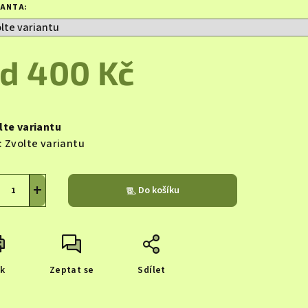
duktu
IANTA:
od
400 Kč
zdiček.
ná
a:
lte variantu
:
Zvolte variantu
+
Do košíku
sk
Zeptat se
Sdílet