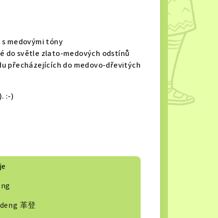
h s medovými tóny
ílé do světle zlato-medových odstínů
du přecházejících do medovo-dřevitých
. :-)
je
eng
edeng 革登