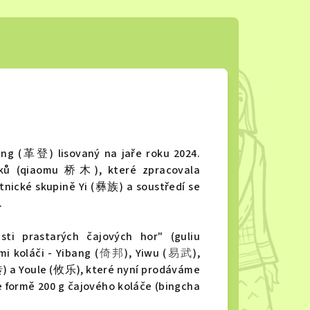
deng
(
革登
)
lisovaný na jaře roku 2024.
vníků (qiaomu 桥木), které zpracovala
nické skupině Yi (彝族) a soustředí se
.
sti prastarých čajových hor" (guliu
koláči - Yibang (
倚邦
), Yiwu (
易武
),
 a Youle (攸乐), které nyní prodáváme
ve formě 200 g čajového koláče (bingcha