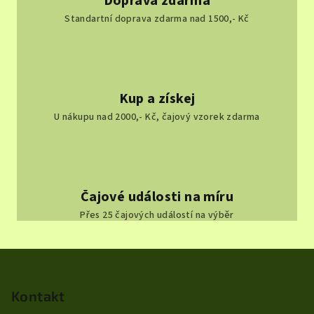
Doprava zdarma
Standartní doprava zdarma nad 1500,- Kč
Kup a získej
U nákupu nad 2000,- Kč, čajový vzorek zdarma
Čajové události na míru
Přes 25 čajových událostí na výběr
Z
á
p
Kontakt