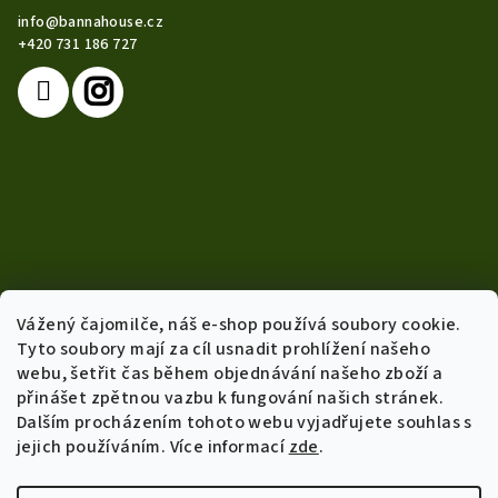
a
info
@
bannahouse.cz
t
+420 731 186 727
í
Vážený čajomilče, náš e-shop používá soubory cookie.
Tyto soubory mají za cíl usnadit prohlížení našeho
webu, šetřit čas během objednávání našeho zboží a
přinášet zpětnou vazbu k fungování našich stránek.
Dalším procházením tohoto webu vyjadřujete souhlas s
Info
jejich používáním. Více informací
zde
.
Obchodní podmínky