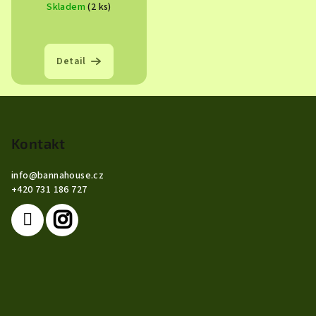
Skladem
(2 ks)
Detail
Z
á
p
Kontakt
a
info
@
bannahouse.cz
t
+420 731 186 727
í