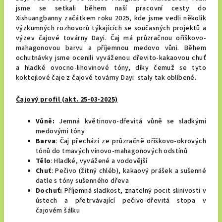
jsme se setkali během naší pracovní cesty do
Xishuangbanny začátkem roku 2025, kde jsme vedli několik
výzkumných rozhovorů týkajících se současných projektů a
výzev čajové továrny Dayi. Čaj má průzračnou oříškovo-
mahagonovou barvu a příjemnou medovo vůni. Během
ochutnávky jsme ocenili vyváženou dřevito-kakaovou chuť
a hladké ovocno-lihovinové tóny, díky čemuž se tyto
koktejlové čaje z čajové továrny Dayi staly tak oblíbené.
Čajový profil
(akt. 25-03-2025)
Vůně:
Jemná květinovo-dřevitá vůně se sladkými
medovými tóny
Barva
: Čaj přechází ze průzračně oříškovo-okrových
tónů do tmavých vínovo-mahagonových odstínů
Tělo
: Hladké, vyvážené a vodovější
Chuť
: Pečivo (žitný chléb), kakaový prášek a sušenné
datle s tóny sušenného dřeva
Dochuť:
Příjemná sladkost, znatelný pocit slinivosti v
ústech a přetrvávající pečivo-dřevitá stopa v
čajovém šálku