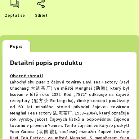
Zeptat se
Sdílet
Popis
Detailní popis produktu
Obecné shrnutí
Lahodný shu puer z čajové továrny Dayi Tea Factory (Dayi
Chachang 大益茶厂) ve městě Menghai (勐海), který byl
lisován v létě roku 2022. Kód „7572“ odkazuje na čajové
receptury (配方茶 Beifangcha), čínský koncept používaný
od 60. let minulého století původní čajovou továrnou
Menghai Tea Factory (勐海茶厂, 1953–2004), který označuje
rok výroby, jakost čajových lístků a odpovědnou čajovou
továrnu v provincii Yunnan. Tento čaj nám velkoryse poskytl
Yuan Guoxia (袁国霞), současný manažer čajové továrny
Dayi Tea Factory ve městě Menghai. S manažerem Yuan