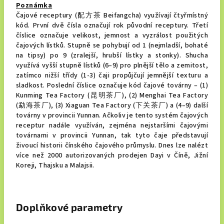
Poznámka
Čajové receptury (配方茶 Beifangcha) využívají čtyřmístný
kód. První dvě čísla označují rok původní receptury. Třetí
číslice označuje velikost, jemnost a vyzrálost použitých
čajových lístků. Stupně se pohybují od 1 (nejmladší, bohaté
na tipsy) po 9 (zralejší, hrubší lístky a stonky). Shucha
využívá vyšší stupně lístků (6–9) pro plnější tělo a zemitost,
zatímco nižší třídy (1-3) čaji propůjčují jemnější texturu a
sladkost. Poslední číslice označuje kód čajové továrny – (1)
Kunming Tea Factory (昆明茶厂), (2) Menghai Tea Factory
(勐海茶厂), (3) Xiaguan Tea Factory (下关茶厂) a (4–9) další
továrny v provincii Yunnan. Ačkoliv je tento systém čajových
receptur nadále využíván, zejména nejstaršími čajovými
továrnami v provincii Yunnan, tak tyto čaje představují
živoucí historii čínského čajového průmyslu. Dnes lze nalézt
více než 2000 autorizovaných prodejen Dayi v Číně, Jižní
Koreji, Thajsku a Malajsii.
Doplňkové parametry