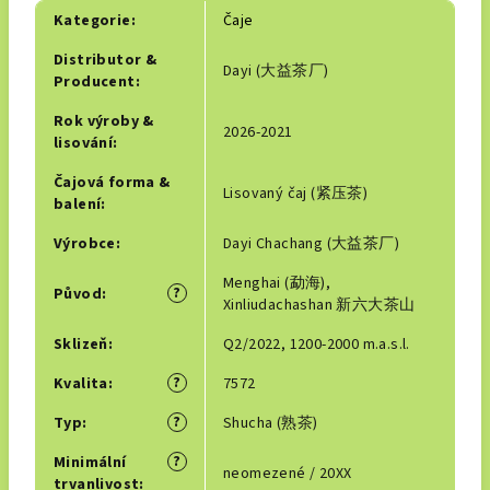
Kategorie
:
Čaje
Distributor &
Dayi (大益茶厂)
Producent
:
Rok výroby &
2026-2021
lisování
:
Čajová forma &
Lisovaný čaj (紧压茶)
balení
:
Výrobce
:
Dayi Chachang (大益茶厂)
Menghai (勐海),
?
Původ
:
Xinliudachashan 新六大茶山
Sklizeň
:
Q2/2022, 1200-2000 m.a.s.l.
?
Kvalita
:
7572
?
Typ
:
Shucha (熟茶)
?
Minimální
neomezené / 20XX
trvanlivost
: