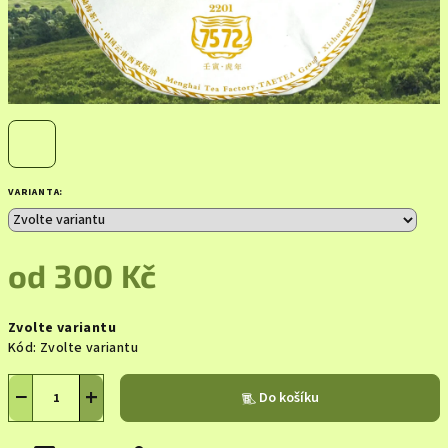
VARIANTA:
od
300 Kč
Měrná
Zvolte variantu
cena:
Kód:
Zvolte variantu
−
+
Do košíku