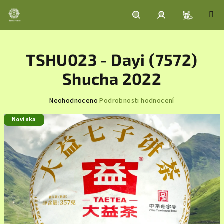
Přejít
na
obsah
Nákupní
Hledat
Přihlášení
TSHU023 - Dayi (7572)
košík
Shucha 2022
Průměrné
Neohodnoceno
Podrobnosti hodnocení
hodnocení
Novinka
produktu
je
0,0
z
5
hvězdiček.