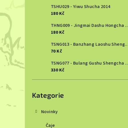
TSHU029 - Yiwu Shucha 2014
l
180 Kč
THNG009 - Jingmai Dashu Ho
180 Kč
TSNG013 - Banzhang Laoshu She
70 Kč
TSNG077 - Bulang Gushu She
330 Kč
Přeskočit
kategorie
Kategorie
Novinky
Čaje