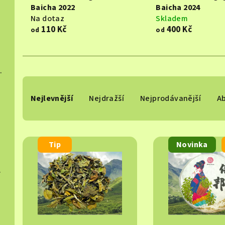
Baicha 2022
Baicha 2024
Na dotaz
Skladem
110 Kč
400 Kč
od
od
hucha 2015
Ř
Nejlevnější
Nejdražší
Nejprodávanější
A
a
024
z
V
e
Tip
Novinka
ý
n
 2025
p
í
i
p
s
r