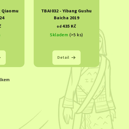
g Qiaomu
TBAI032 - Yibang Gushu
24
Baicha 2019
č
435 Kč
od
m
Skladem
(>5 ks)
Detail
elkem