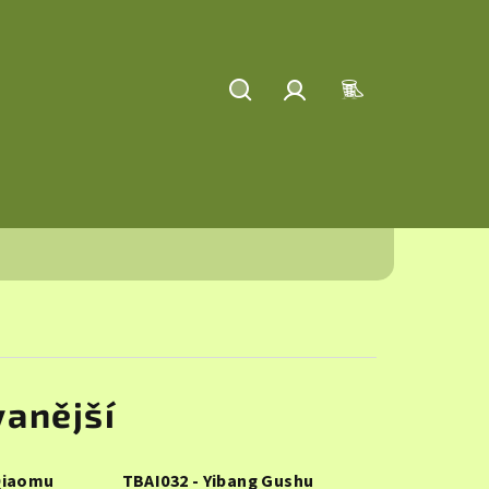
Hledat
Přihlášení
Nákupní
košík
anější
 Qiaomu
TBAI032 - Yibang Gushu