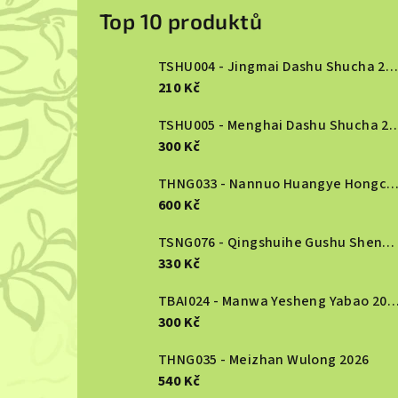
o
Top 10 produktů
s
TSHU004 - Jingmai Dashu Shucha 2013
t
210 Kč
r
TSHU005 - Menghai Dashu S
300 Kč
a
n
THNG033 - Nannuo Huangye Hongcha 2
600 Kč
n
TSNG076 - Qingshuihe Gushu Shengcha 2024
í
330 Kč
p
TBAI024 - Manwa Yesheng Yabao
a
300 Kč
n
THNG035 - Meizhan Wulong 2026
540 Kč
e