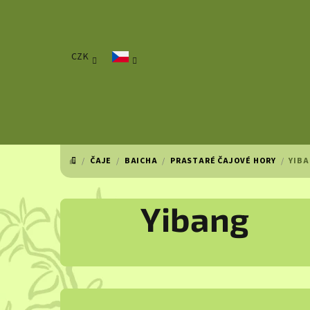
Přejít
na
obsah
CZK
/
ČAJE
/
BAICHA
/
PRASTARÉ ČAJOVÉ HORY
/
YIB
DOMŮ
Yibang
P