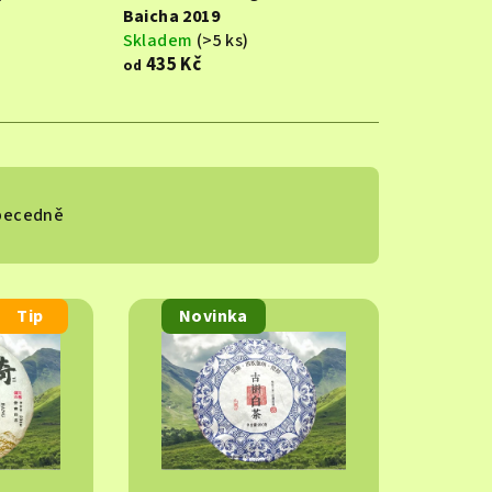
Baicha 2019
Skladem
(>5 ks)
435 Kč
od
becedně
Tip
Novinka