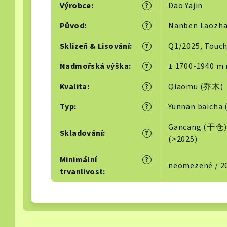
Výrobce
:
Dao Yajin
?
Původ
:
Nanben Laozh
?
Sklizeň & Lisování
:
Q1/2025, Touc
?
Nadmořská výška
:
± 1700-1940 m.
?
Kvalita
:
Qiaomu (乔木)
?
Typ
:
Yunnan baich
?
Gancang (干仓),
Skladování
:
?
(>2025)
Minimální
?
neomezené / 2
trvanlivost
: