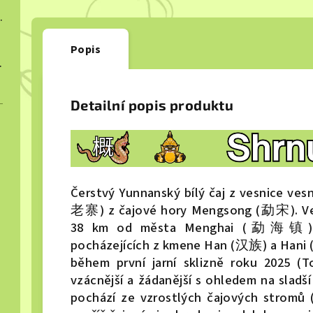
ngcha 2022
Popis
ngcha 2023
Detailní popis produktu
Čerstvý Yunnanský bílý čaj z vesnice v
老寨) z čajové hory Mengsong (勐宋). V
38 km od města Menghai (勐海镇) a 
pocházejících z kmene Han (汉族) a Hani (
během první jarní sklizně roku 2025
vzácnější a žádanější s ohledem na sladší 
pochází ze vzrostlých čajových stromů