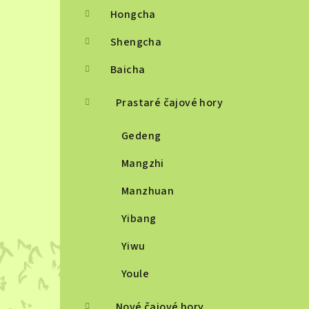
Hongcha
Shengcha
Baicha
Prastaré čajové hory
Gedeng
Mangzhi
Manzhuan
Yibang
Yiwu
Youle
Nové čajové hory