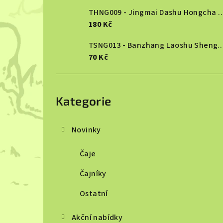
THNG009 - Jingmai Dashu Ho
180 Kč
TSNG013 - Banzhang Laoshu She
70 Kč
Přeskočit
kategorie
Kategorie
Novinky
Čaje
Čajníky
Ostatní
Akční nabídky