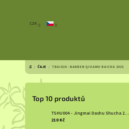
Přejít
na
obsah
CZK
/
ČAJE
/
TBAI026 - NANBEN QIOAMU BAICHA 2025
DOMŮ
P
o
Top 10 produktů
s
TSHU004 - Jingmai Dashu Shucha 2013
t
210 Kč