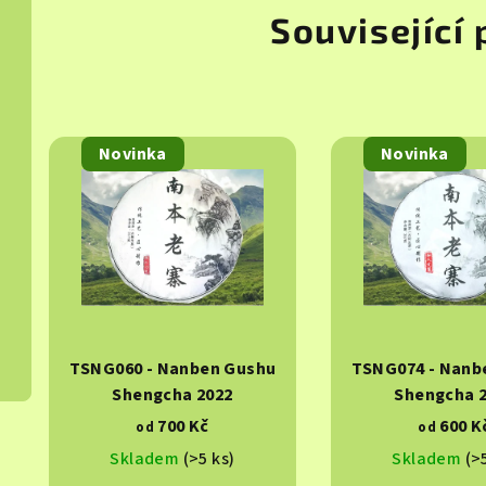
Související
Novinka
Novinka
TSNG060 - Nanben Gushu
TSNG074 - Nanb
Shengcha 2022
Shengcha 
700 Kč
600 K
od
od
Skladem
(>5 ks)
Skladem
(>