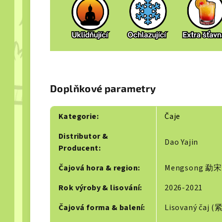
Doplňkové parametry
Kategorie
:
Čaje
Distributor &
Dao Yajin
Producent
:
Čajová hora & region
:
Mengsong 勐宋
Rok výroby & lisování
:
2026-2021
Čajová forma & balení
:
Lisovaný čaj 