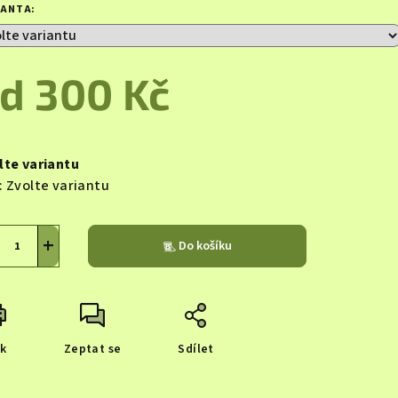
duktu
IANTA:
od
300 Kč
zdiček.
ná
a:
lte variantu
:
Zvolte variantu
+
Do košíku
sk
Zeptat se
Sdílet