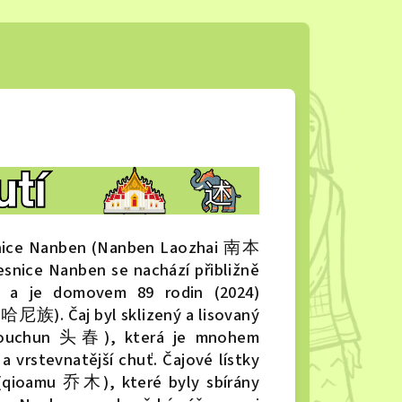
esnice Nanben (Nanben Laozhai 南本
esnice Nanben se nachází přibližně
je domovem 89 rodin (2024)
哈尼族). Čaj byl sklizený a lisovaný
 (Touchun 头春), která je mnohem
a vrstevnatější chuť. Čajové lístky
 (qioamu 乔木), které byly sbírány