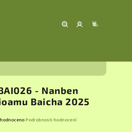
Hledat
Přihlášení
Nákupní
košík
BAI026 - Nanben
ioamu Baicha 2025
měrné
hodnoceno
Podrobnosti hodnocení
nocení