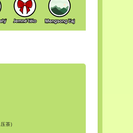
(紧压茶)