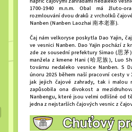
napříč čajovými zahradami nedaleko vesn
1700-1940 m.n.m. Obal má žluto-ora
rozmlouvání dvou draků z vrcholků čajov
Nanben (Nanben Laozhai 南本老寨).
Čaj nám velkoryse poskytla Dao Yajin, čaj
ve vesnici Nanben. Dao Yajin pochází z
zde ze sousední prefektury Simao (思茅).
manžela z kmene Hani (哈尼族), Luo Shen
továrnu nedaleko vesnice Nanben. S Da
únoru 2025 během naší pracovní cesty v 
jak jejich čajové zahrady, tak i malou
zapůsobila ona divokost a mezidruhov
Nanbengu, které jsou velmi odlišné od
jedna z nejstarších čajových vesnic z č