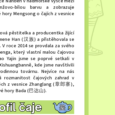
ice Nanben v nadmořské výšce mezi
nžovo-bílou barvu a zobrazuje
é hory Mengsong o čajích z vesnice
ová pěstitelka a producentka žijící
 kmene Han (汉族) a přistěhovala se
 V roce 2014 se provdala za svého
ga, který vlastní malou čajovou
o Yajin jsme se poprvé setkali v
Xishuangbanně, kde jsme navštívili
 rodinnou továrnu. Nejvíce na nás
á rozmanitost čajových zahrad v
 těch z vesnice Zhanglang (章郎寨),
ajové hory Bada (巴达山).