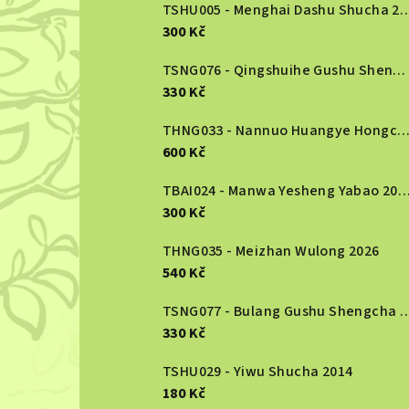
r
TSHU005 - Menghai Dashu S
300 Kč
a
n
TSNG076 - Qingshuihe Gushu Shengcha 2024
330 Kč
n
THNG033 - Nannuo Huangye Hongcha 2
í
600 Kč
p
TBAI024 - Manwa Yesheng Yabao
a
300 Kč
n
THNG035 - Meizhan Wulong 2026
540 Kč
e
TSNG077 - Bulang Gushu She
l
330 Kč
TSHU029 - Yiwu Shucha 2014
180 Kč