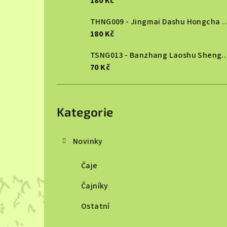
180 Kč
THNG009 - Jingmai Dashu Ho
180 Kč
TSNG013 - Banzhang Laoshu She
70 Kč
Přeskočit
kategorie
Kategorie
Novinky
Čaje
Čajníky
Ostatní