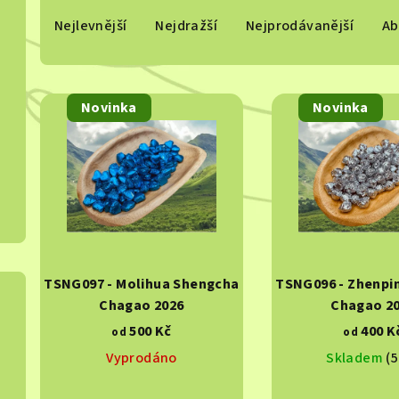
Ř
Nejlevnější
Nejdražší
Nejprodávanější
Ab
a
z
V
e
Novinka
Novinka
ý
n
p
í
i
p
s
r
p
o
TSNG097 - Molihua Shengcha
TSNG096 - Zhenpi
r
d
Chagao 2026
Chagao 2
o
500 Kč
400 K
u
od
od
Vyprodáno
Skladem
(5
d
k