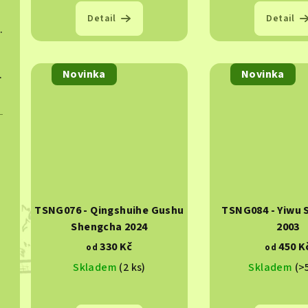
Detail
Detail
ngcha 2022
Novinka
Novinka
ngcha 2023
TSNG076 - Qingshuihe Gushu
TSNG084 - Yiwu
Shengcha 2024
2003
330 Kč
450 K
od
od
Skladem
(2 ks)
Skladem
(>