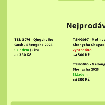
Nejprodáv
TSNG076 - Qingshuihe
TSNG097 - Molihu
Gushu Shengcha 2024
Shengcha Chagao
Skladem
(2 ks)
Vyprodáno
330 Kč
500 Kč
od
od
TSNG045 - Geden
Shengcha 2023
Skladem
300 Kč
od