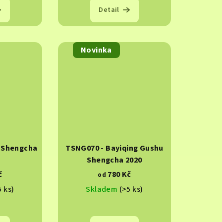
Detail
Novinka
g Shengcha
TSNG070 - Bayiqing Gushu
Shengcha 2020
č
780 Kč
od
5 ks)
Skladem
(>5 ks)