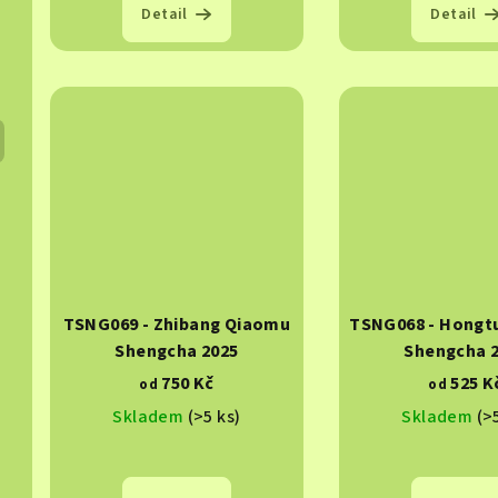
Detail
Detail
TSNG069 - Zhibang Qiaomu
TSNG068 - Hongt
Shengcha 2025
Shengcha 
750 Kč
525 K
od
od
Skladem
(>5 ks)
Skladem
(>