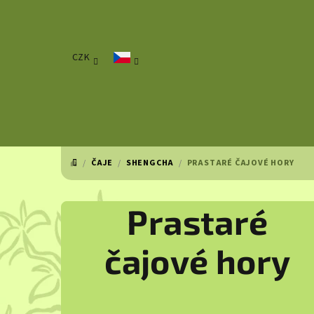
Přejít
na
obsah
CZK
/
ČAJE
/
SHENGCHA
/
PRASTARÉ ČAJOVÉ HORY
DOMŮ
Prastaré
čajové hory