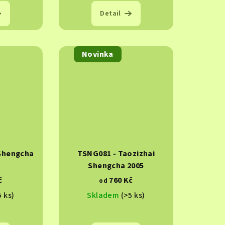
Detail
Novinka
 Shengcha
TSNG081 - Taozizhai
Shengcha 2005
č
760 Kč
od
5 ks)
Skladem
(>5 ks)