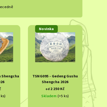
ecedně
Novinka
n Shengcha
TSNG095 - Gedeng Gushu
026
Shengcha 2026
č
2 250 Kč
od
 ks)
Skladem
(>5 ks)