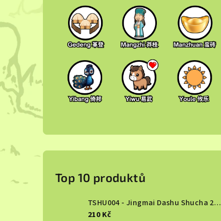
P
o
Top 10 produktů
s
TSHU004 - Jingmai Dashu Shucha 2013
t
210 Kč