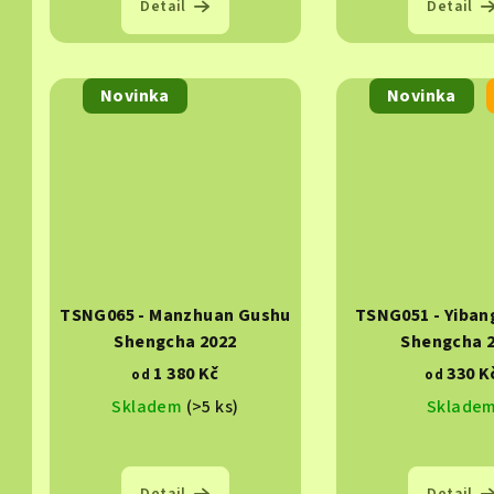
Detail
Detail
Novinka
Novinka
TSNG065 - Manzhuan Gushu
TSNG051 - Yiba
Shengcha 2022
Shengcha 
1 380 Kč
330 K
od
od
Skladem
(>5 ks)
Sklade
Detail
Detail