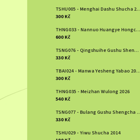
r
TSHU005 - Menghai Dashu S
300 Kč
a
n
THNG033 - Nannuo Huangye Hongcha 2
600 Kč
n
TSNG076 - Qingshuihe Gushu Shengcha 2024
í
330 Kč
p
TBAI024 - Manwa Yesheng Yabao
a
300 Kč
n
THNG035 - Meizhan Wulong 2026
540 Kč
e
TSNG077 - Bulang Gushu She
l
330 Kč
TSHU029 - Yiwu Shucha 2014