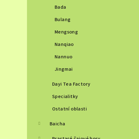
Bada
Bulang
Mengsong
Nanqiao
Nannuo
Jingmai
Dayi Tea Factory
Specialitky
Ostatní oblasti
Baicha
Prastaré čajové hory