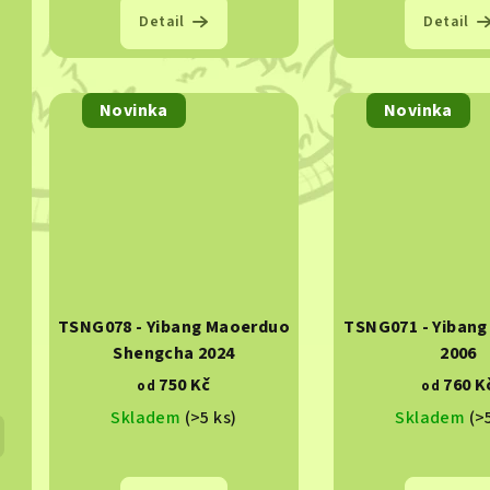
Detail
Detail
Novinka
Novinka
TSNG078 - Yibang Maoerduo
TSNG071 - Yiban
Shengcha 2024
2006
750 Kč
760 K
od
od
Skladem
(>5 ks)
Skladem
(>