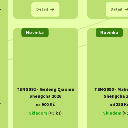
u
t
hucha 2015
k
Detail
Detail
ů
t
024
ů
Novinka
Novinka
 2025
TSNG092 - Gedeng Qiaomu
TSNG090 - Mah
Shengcha 2026
Shengcha 
ngcha 2023
900 Kč
250 K
od
od
Skladem
(>5 ks)
Skladem
(>