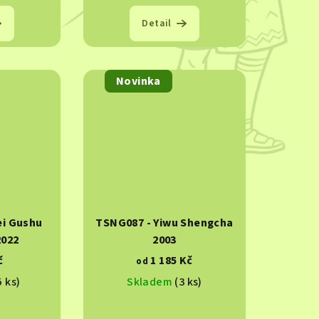
Detail
Novinka
ei Gushu
TSNG087 - Yiwu Shengcha
2022
2003
č
1 185 Kč
od
5 ks)
Skladem
(3 ks)