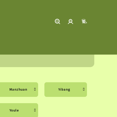
Hledat
Přihlášení
Nákupní
košík
Manzhuan
Yibang
Youle