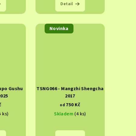
Detail
Novinka
upo Gushu
TSNG066 - Mangzhi Shengcha
2025
2017
č
750 Kč
od
5 ks)
Skladem
(4 ks)