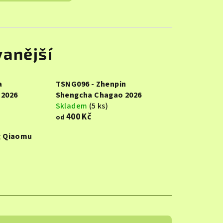
anější
a
TSNG096 - Zhenpin
 2026
Shengcha Chagao 2026
Skladem
(5 ks)
400 Kč
od
g Qiaomu