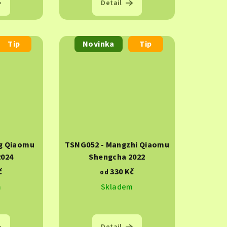
Detail
Tip
Novinka
Tip
ng Qiaomu
TSNG052 - Mangzhi Qiaomu
2024
Shengcha 2022
č
330 Kč
od
m
Skladem
Detail