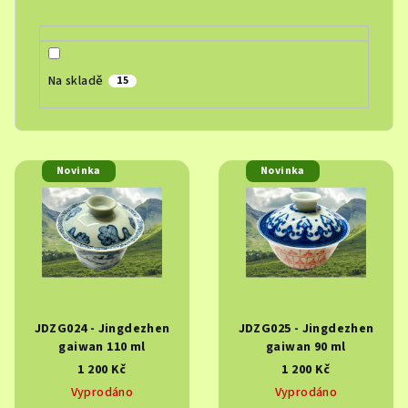
d
u
k
t
Na skladě
15
ů
V
Novinka
Novinka
ý
p
i
s
p
r
JDZG024 - Jingdezhen
JDZG025 - Jingdezhen
o
gaiwan 110 ml
gaiwan 90 ml
d
1 200 Kč
1 200 Kč
u
Vyprodáno
Vyprodáno