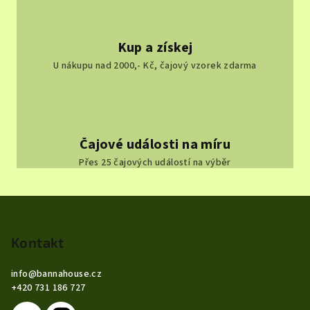
Kup a získej
U nákupu nad 2000,- Kč, čajový vzorek zdarma
Čajové události na míru
Přes 25 čajových událostí na výběr
Z
á
p
Kontakt
a
info
@
bannahouse.cz
t
+420 731 186 727
í