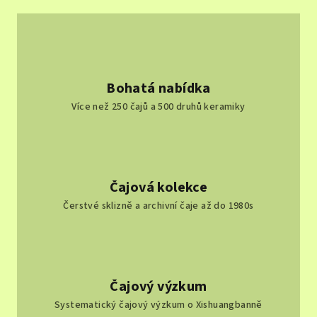
l
á
d
a
c
í
Bohatá nabídka
p
Více než 250 čajů a 500 druhů keramiky
r
v
k
y
v
Čajová kolekce
ý
Čerstvé sklizně a archivní čaje až do 1980s
p
i
s
u
Čajový výzkum
Systematický čajový výzkum o Xishuangbanně