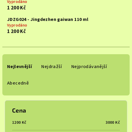
Vyprodáno
1 200 Kč
JDZG024 - Jingdezhen gaiwan 110 ml
Vyprodáno
1 200 Kč
Ř
a
Nejlevnější
Nejdražší
Nejprodávanější
z
e
Abecedně
n
í
p
Cena
r
o
1200
Kč
3000
Kč