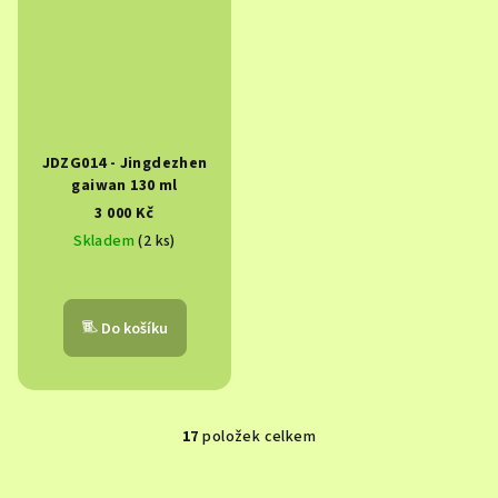
JDZG014 - Jingdezhen
gaiwan 130 ml
3 000 Kč
Skladem
(2 ks)
Do košíku
17
položek celkem
O
v