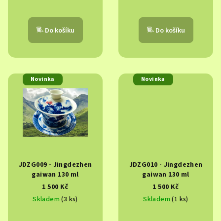
k
t
ů
Do košíku
Do košíku
Novinka
Novinka
JDZG009 - Jingdezhen
JDZG010 - Jingdezhen
gaiwan 130 ml
gaiwan 130 ml
1 500 Kč
1 500 Kč
Skladem
(3 ks)
Skladem
(1 ks)