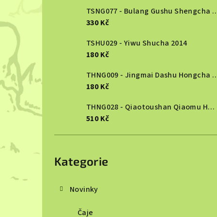
TSNG077 - Bulang Gushu She
l
330 Kč
TSHU029 - Yiwu Shucha 2014
180 Kč
THNG009 - Jingmai Dashu Ho
180 Kč
THNG028 - Qiaotoushan Qiaomu Hongcha 2025
510 Kč
Přeskočit
kategorie
Kategorie
Novinky
Čaje