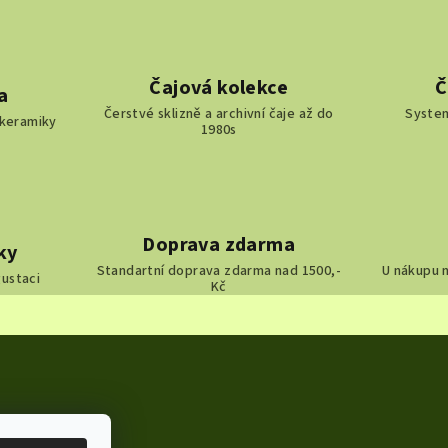
Čajová kolekce
Č
a
Čerstvé sklizně a archivní čaje až do
System
 keramiky
1980s
Doprava zdarma
ky
Standartní doprava zdarma nad 1500,-
U nákupu n
gustaci
Kč