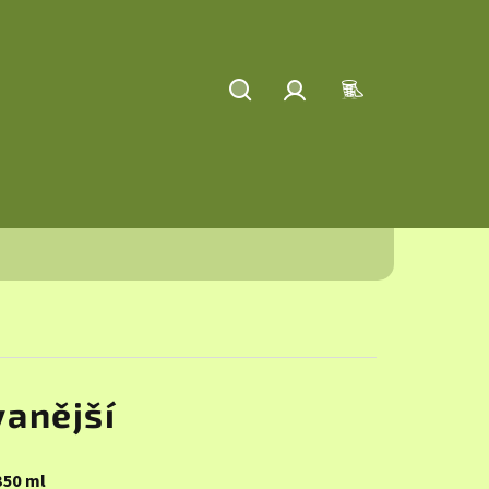
Hledat
Přihlášení
Nákupní
košík
anější
350 ml