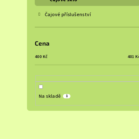
Čajové příslušenství
Cena
400
Kč
401
K
Na skladě
1