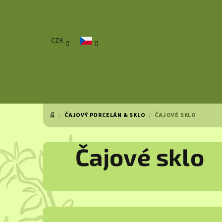
Přejít
na
obsah
CZK
/
ČAJOVÝ PORCELÁN & SKLO
/
ČAJOVÉ SKLO
DOMŮ
Čajové sklo
P