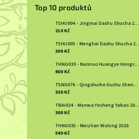
o
Top 10 produktů
s
TSHU004 - Jingmai Dashu Shucha 2013
t
210 Kč
r
TSHU005 - Menghai Dashu S
300 Kč
a
n
THNG033 - Nannuo Huangye Hongcha 2
600 Kč
n
TSNG076 - Qingshuihe Gushu Shengcha 2024
í
330 Kč
p
TBAI024 - Manwa Yesheng Yabao
a
300 Kč
n
THNG035 - Meizhan Wulong 2026
540 Kč
e