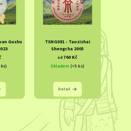
uan Gushu
TSNG081 - Taozizhai
2023
Shengcha 2005
č
760 Kč
od
 ks)
Skladem
(>5 ks)
Detail