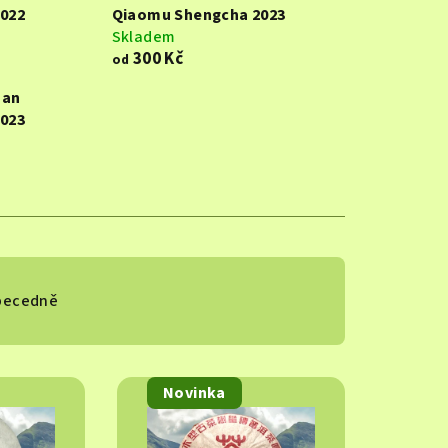
022
Qiaomu Shengcha 2023
Skladem
300 Kč
od
uan
023
becedně
Novinka