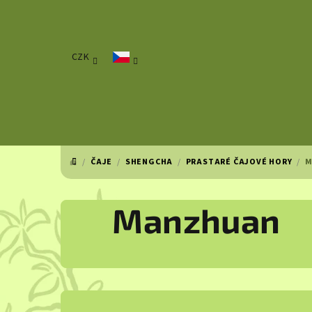
Přejít
na
obsah
CZK
/
ČAJE
/
SHENGCHA
/
PRASTARÉ ČAJOVÉ HORY
/
M
DOMŮ
Manzhuan
P