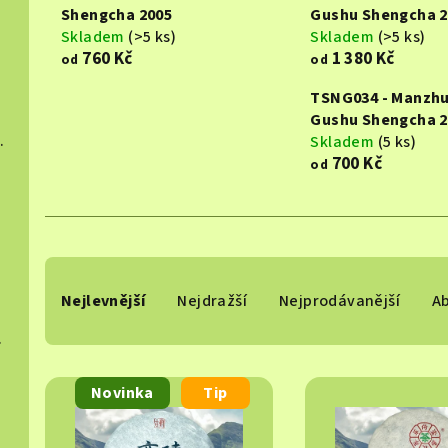
Shengcha 2005
Gushu Shengcha 2
Skladem
(>5 ks)
Skladem
(>5 ks)
760 Kč
1 380 Kč
od
od
TSNG034 - Manzh
Gushu Shengcha 2
hucha 2015
Skladem
(5 ks)
700 Kč
od
024
Ř
Nejlevnější
Nejdražší
Nejprodávanější
A
a
 2025
z
V
e
Novinka
Tip
ý
n