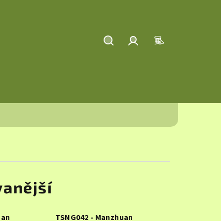
Hledat
Přihlášení
Nákupní
košík
anější
uan
TSNG042 - Manzhuan