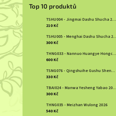
o
Top 10 produktů
s
TSHU004 - Jingmai Dashu Shucha 2013
t
210 Kč
r
TSHU005 - Menghai Dashu S
300 Kč
a
n
THNG033 - Nannuo Huangye Hongcha 2
600 Kč
n
TSNG076 - Qingshuihe Gushu Shengcha 2024
í
330 Kč
p
TBAI024 - Manwa Yesheng Yabao
a
300 Kč
n
THNG035 - Meizhan Wulong 2026
540 Kč
e