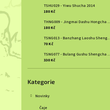
TSHU029 - Yiwu Shucha 2014
l
180 Kč
THNG009 - Jingmai Dashu Ho
180 Kč
TSNG013 - Banzhang Laoshu She
70 Kč
TSNG077 - Bulang Gushu She
330 Kč
Přeskočit
kategorie
Kategorie
Novinky
Čaje