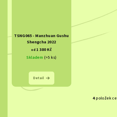
TSNG065 - Manzhuan Gushu
Shengcha 2022
1 380 Kč
od
Skladem
(>5 ks)
Detail
4
položek c
O
v
l