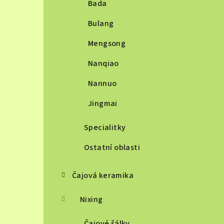
Bada
Bulang
Mengsong
Nanqiao
Nannuo
Jingmai
Specialitky
Ostatní oblasti
Čajová keramika
Nixing
Čajové šálky