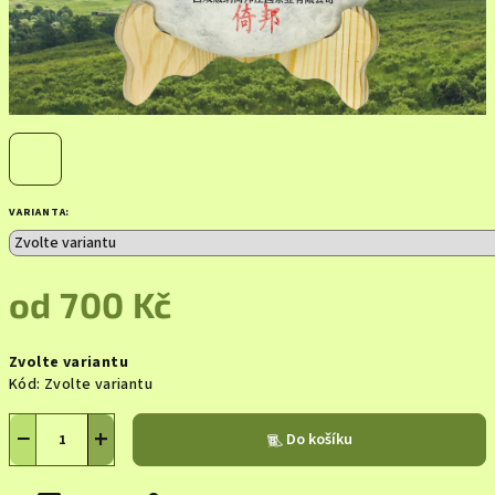
VARIANTA:
od
700 Kč
Měrná
Zvolte variantu
cena:
Kód:
Zvolte variantu
−
+
Do košíku