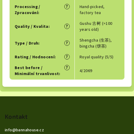
?
Processing /
Hand-picked,
Zpracování
:
factory tea
Gushu 古树 (>100
?
Quality / Kvalita
:
years old)
Shengcha (生茶),
?
Type / Druh
:
bingcha (饼茶)
?
Rating / Hodnocení
:
Royal quality (5/5)
?
Best before /
4/2069
Minimální trvanlivost
:
Z
á
p
Kontakt
a
info
@
bannahouse.cz
t