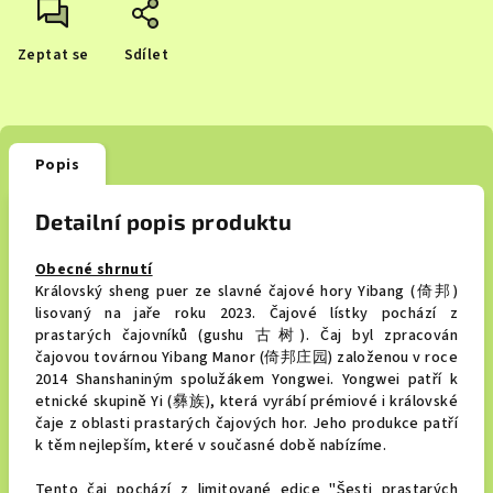
Zeptat se
Sdílet
Popis
Detailní popis produktu
Obecné shrnutí
Královský sheng puer ze slavné čajové hory Yibang
(
倚邦
)
lisovaný na jaře roku 2023. Čajové lístky pochází z
prastarých čajovníků (gushu 古树). Čaj byl zpracován
čajovou továrnou Yibang Manor (倚邦庄园) založenou v roce
2014 Shanshaniným spolužákem Yongwei. Yongwei patří k
etnické skupině Yi (彝族), která vyrábí prémiové i královské
čaje z oblasti prastarých čajových hor. Jeho produkce patří
k těm nejlepším, které v současné době nabízíme.
Tento čaj pochází z limitované edice "Šesti prastarých