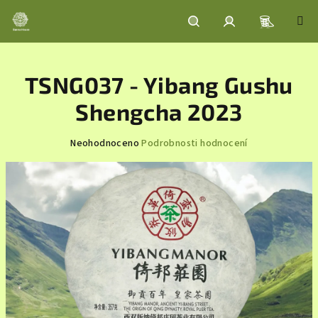
Přejít
na
obsah
Nákupní
Hledat
Přihlášení
TSNG037 - Yibang Gushu
košík
Shengcha 2023
Průměrné
Neohodnoceno
Podrobnosti hodnocení
hodnocení
produktu
je
0,0
z
5
hvězdiček.