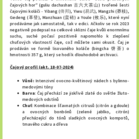
čajových hor" (guliu dachashan 古六大茶山) tvořené šesti
čajovými koláči - Yibang (
倚邦
), Yiwu (
易武
), Mangzhi (莽枝),
Gedeng (革登), Manzhuan (蛮砖) a Youle (攸乐), které nyní
prodáváme jak samostatně, tak v edici. Ačkoliv se rok 2023
negativně podepsal na celkové sklizni čaje kvůli enormnímu
suchu, suché počasí pozitivně napomohlo k zlepšení
chuťových vlastností čaje, což můžete sami okusit. Čaj je
prodáván ve formě lisovaného koláče (bingcha 饼茶) o
hmotnosti 357 g, který se hodí k dlouhodobé archivaci.
Čajový profil (akt. 18-07-2024)
Vůně:
Intenzivní ovocno-květinový nádech s bylinno-
medovými tóny
Barva
: Čaj přechází ze jiskřivě zlaté do světle žluto-
medových odstínů
Chuť
: Kombinace šťavnatých citrusů (citrón a gdoule)
a ovocných bonbónů (zelené jablko, citrón)
přecházející do tónů sladkých ovocných kompotů,
tmavého cukru a dřeva