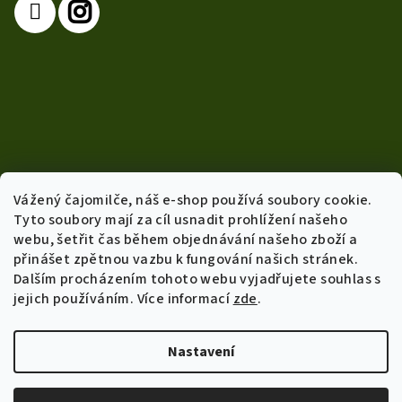
Vážený čajomilče, náš e-shop používá soubory cookie.
Tyto soubory mají za cíl usnadit prohlížení našeho
webu, šetřit čas během objednávání našeho zboží a
přinášet zpětnou vazbu k fungování našich stránek.
Dalším procházením tohoto webu vyjadřujete souhlas s
Info
jejich používáním. Více informací
zde
.
Obchodní podmínky
Přepravní podmínky a vratky
Nastavení
Podmínky ochrany osobních údajů
B2B velkoobchod