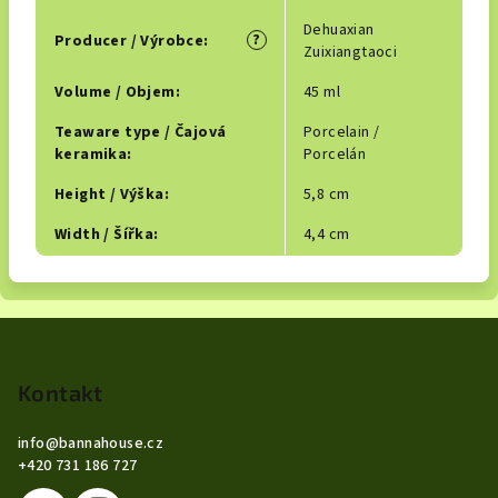
Dehuaxian
?
Producer / Výrobce
:
Zuixiangtaoci
Volume / Objem
:
45 ml
Teaware type / Čajová
Porcelain /
keramika
:
Porcelán
Height / Výška
:
5,8 cm
Width / Šířka
:
4,4 cm
Z
á
p
Kontakt
a
info
@
bannahouse.cz
t
+420 731 186 727
í