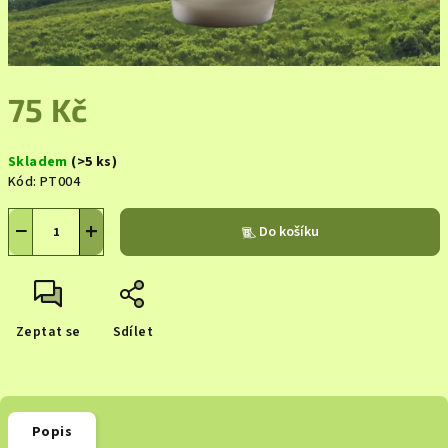
75 Kč
Měrná
Skladem
(>5 ks)
cena:
Kód:
PT004
−
+
Do košíku
Zeptat se
Sdílet
Popis