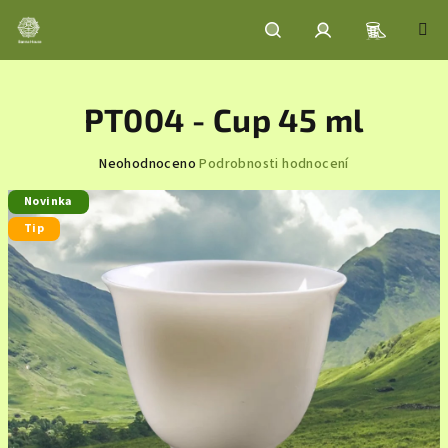
Přejít
na
obsah
Nákupní
Hledat
Přihlášení
PT004 - Cup 45 ml
košík
Průměrné
Neohodnoceno
Podrobnosti hodnocení
hodnocení
Novinka
produktu
je
Tip
0,0
z
5
hvězdiček.