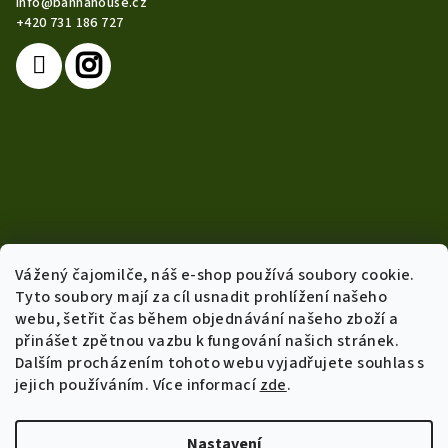
info
@
bannahouse.cz
t
+420 731 186 727
í
Vážený čajomilče, náš e-shop používá soubory cookie.
Tyto soubory mají za cíl usnadit prohlížení našeho
webu, šetřit čas během objednávání našeho zboží a
přinášet zpětnou vazbu k fungování našich stránek.
Dalším procházením tohoto webu vyjadřujete souhlas s
Info
jejich používáním. Více informací
zde
.
Obchodní podmínky
Přepravní podmínky a vratky
Nastavení