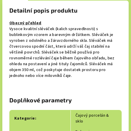
Detailní popis produktu
Obecný přehled
Vysoce kvalitní sléváček (kalich spravedlnosti) s
bublinkovým vzorem a barevným držátkem. Sléváček je
vyroben z odolného a žáruvzdorného skla. Sléváček má
čtvercovou spodní část, která udrží váš čaj stabilní na
většině povrchů. Sléváček se běžně používá pro
rovnoměrné rozlévání čaje během čajového obřadu, bez
ohledu na postavení a jiné tituly čajomilců. Sléváček má
objem 350 ml, což poskytuje dostatek prostoru pro
jednoho nebo více milovníků čaje.
Doplňkové parametry
Čajový porcelán &
Kategorie
:
sklo