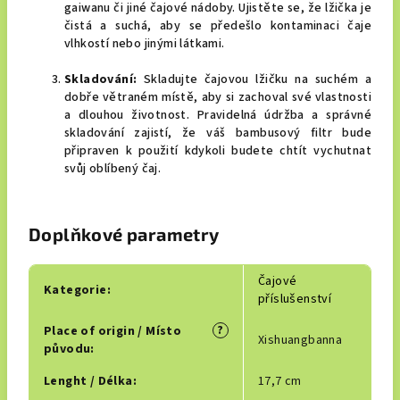
gaiwanu či jiné čajové nádoby. Ujistěte se, že lžička je
čistá a suchá, aby se předešlo kontaminaci čaje
vlhkostí nebo jinými látkami.
Skladování:
Skladujte čajovou lžičku na suchém a
dobře větraném místě, aby si zachoval své vlastnosti
a dlouhou životnost. Pravidelná údržba a správné
skladování zajistí, že váš bambusový filtr bude
připraven k použití kdykoli budete chtít vychutnat
svůj oblíbený čaj.
Doplňkové parametry
Čajové
Kategorie
:
příslušenství
?
Place of origin / Místo
Xishuangbanna
původu
:
Lenght / Délka
:
17,7 cm