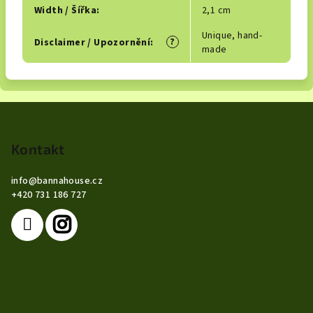
Width / Šířka
:
2,1 cm
Unique, hand-
?
Disclaimer / Upozornění
:
made
Z
á
p
Kontakt
a
info
@
bannahouse.cz
t
+420 731 186 727
í