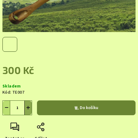
300 Kč
Měrná
Skladem
cena:
Kód:
TE007
−
+
Do košíku