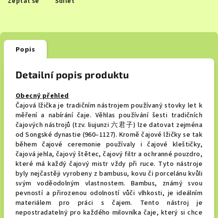
Zeptat se
Sdílet
Popis
Detailní popis produktu
Obecný přehled
Čajová lžička je tradičním nástrojem používaný stovky let k
měření a nabírání čaje. Věhlas používání šesti tradičních
čajových nástrojů (tzv. liujunzi 六君子) lze datovat zejména
od Songské dynastie (960–1127). Kromě čajové lžičky se tak
během čajové ceremonie používaly i čajové kleštičky,
čajová jehla, čajový štětec, čajový filtr a ochranné pouzdro,
které má každý čajový mistr vždy při ruce. Tyto nástroje
byly nejčastěji vyrobeny z bambusu, kovu či porcelánu kvůli
svým voděodolným vlastnostem. Bambus, známý svou
pevností a přirozenou odolností vůči vlhkosti, je ideálním
materiálem pro práci s čajem. Tento nástroj je
nepostradatelný pro každého milovníka čaje, který si chce