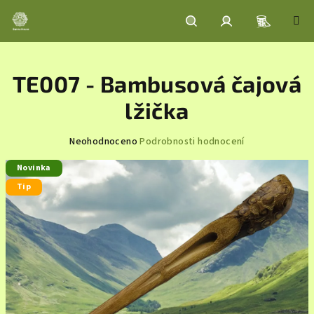
Přejít
na
obsah
Nákupní
Hledat
Přihlášení
TE007 - Bambusová čajová
košík
lžička
Průměrné
Neohodnoceno
Podrobnosti hodnocení
hodnocení
Novinka
produktu
je
Tip
0,0
z
5
hvězdiček.