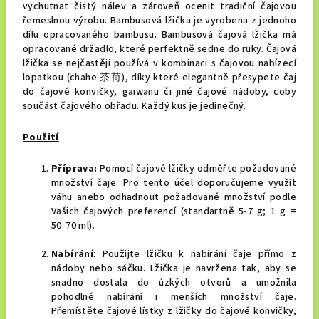
vychutnat čistý nálev a zároveň ocenit tradiční čajovou
řemeslnou výrobu. Bambusová lžička je vyrobena z jednoho
dílu opracovaného bambusu. Bambusová čajová lžička má
opracované držadlo, které perfektně sedne do ruky. Čajová
lžička se nejčastěji používá v kombinaci s čajovou nabízecí
lopatkou (chahe 茶荷), díky které elegantně přesypete čaj
do čajové konvičky, gaiwanu či jiné čajové nádoby, coby
součást čajového obřadu. Každý kus je jedinečný.
Použití
Příprava:
Pomocí čajové lžičky odměřte požadované
množství čaje. Pro tento účel doporučujeme využít
váhu anebo odhadnout požadované množství podle
Vašich čajových preferencí (standartně 5-7 g; 1 g =
50-70 ml).
Nabírání
: Použijte lžičku k nabírání čaje přímo z
nádoby nebo sáčku. Lžička je navržena tak, aby se
snadno dostala do úzkých otvorů a umožnila
pohodlné nabírání i menších množství čaje.
Přemístěte čajové lístky z lžičky do čajové konvičky,