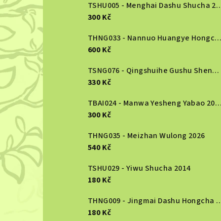
r
TSHU005 - Menghai Dashu S
300 Kč
a
n
THNG033 - Nannuo Huangye Hongcha 2
600 Kč
n
TSNG076 - Qingshuihe Gushu Shengcha 2024
í
330 Kč
p
TBAI024 - Manwa Yesheng Yabao
a
300 Kč
n
THNG035 - Meizhan Wulong 2026
540 Kč
e
TSHU029 - Yiwu Shucha 2014
l
180 Kč
THNG009 - Jingmai Dashu Ho
180 Kč