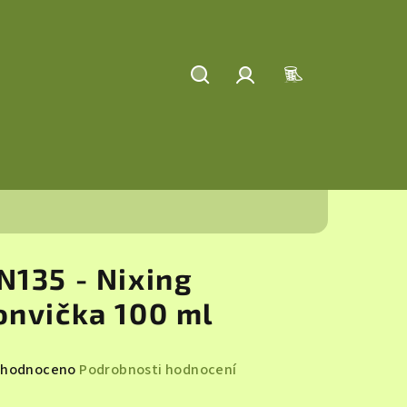
Hledat
Přihlášení
Nákupní
košík
N135 - Nixing
onvička 100 ml
měrné
hodnoceno
Podrobnosti hodnocení
nocení