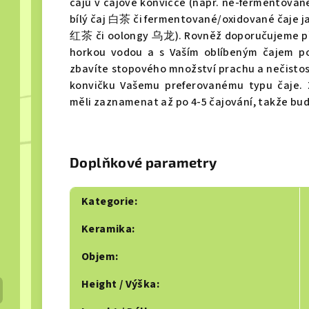
čajů v čajové konvičce (např. ne-fermentova
bílý čaj 白茶 či fermentované/oxidované čaje 
红茶 či oolongy 乌龙). Rovněž doporučujeme před
horkou vodou a s Vaším oblíbeným čajem po 
zbavíte stopového množství prachu a nečistos
konvičku Vašemu preferovanému typu čaje. Z
měli zaznamenat až po 4-5 čajování, takže buďt
Doplňkové parametry
Kategorie
:
Keramika
:
Objem
:
Height / Výška
: