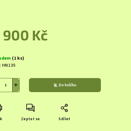
duktu
 900 Kč
zdiček.
ná
a:
ladem
(1 ks)
:
HN135
+
Do košíku
sk
Zeptat se
Sdílet