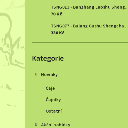
TSNG013 - Banzhang Laoshu She
70 Kč
TSNG077 - Bulang Gushu She
330 Kč
Přeskočit
kategorie
Kategorie
Novinky
Čaje
Čajníky
Ostatní
Akční nabídky