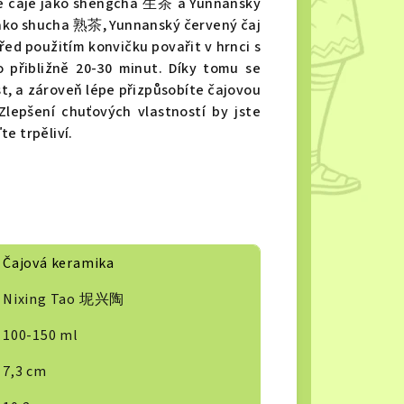
né čaje jako shengcha 生茶 a Yunnanský
jako shucha 熟茶, Yunnanský červený čaj
 použitím konvičku povařit v hrnci s
přibližně 20-30 minut. Díky tomu se
t, a zároveň lépe přizpůsobíte čajovou
lepšení chuťových vlastností by jste
e trpěliví.
Čajová keramika
Nixing Tao 坭兴陶
100-150 ml
7,3 cm