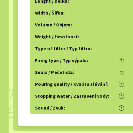
Lenght / Délka
:
Width / Šířka
:
Volume / Objem
:
Weight / Hmotnost
:
Type of filter / Typ filtru
:
Firing type / Typ výpalu
:
?
Seals / Pečetidla
:
?
Pouring quality / Kvalita slévání
:
?
Stopping water / Zastavení vody
:
?
Sound / Zvuk
:
?