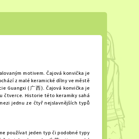
malovaným motivem. Čajová konvička je
pochází z malé keramické dílny ve městě
cie Guangxi (
广西
). Čajová konvička je
 čtverce. Historie této keramiky sahá
mezi jednu ze čtyř nejslavnějších typů
me používat jeden typ či podobné typy