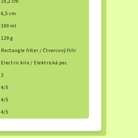
10,2 cm
6,5 cm
100 ml
129 g
Rectangle filter / Čtvercový filtr
Electric kiln / Elektrická pec
2
4/5
4/5
4/5