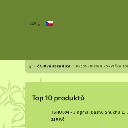
Přejít
na
obsah
CZK
/
ČAJOVÁ KERAMIKA
/
HN135 - NIXING KONVIČKA 10
DOMŮ
P
o
Top 10 produktů
s
TSHU004 - Jingmai Dashu Shucha 2013
t
210 Kč