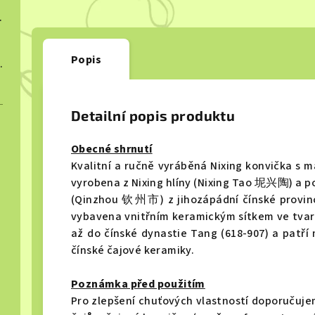
ngcha 2023
Popis
ngcha 2023
Detailní popis produktu
Obecné shrnutí
Kvalitní a ručně vyráběná Nixing konvička s 
vyrobena z Nixing hlíny (Nixing Tao 坭兴陶
) a 
(Qinzhou
钦州市)
z jihozápádní čínské provin
vybavena vnitřním keramickým sítkem ve tvaru
až do čínské dynastie Tang (618-907) a patří 
čínské čajové keramiky.
Poznámka před použitím
Pro zlepšení chuťových vlastností doporučuje