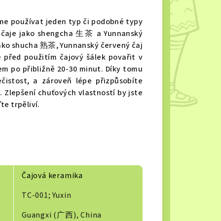
me používat jeden typ či podobné typy
é čaje jako shengcha 生茶 a Yunnanský
jako shucha 熟茶, Yunnanský červený čaj
řed použitím čajový šálek povařit v
em po přibližně 20-30 minut. Díky tomu
istost, a zároveň lépe přizpůsobíte
 Zlepšení chuťových vlastností by jste
e trpěliví.
Čajová keramika
TC-001; Yuxin
Guangxi (广西), China