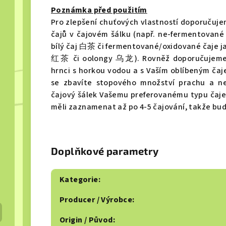
Poznámka před použitím
Pro zlepšení chuťových vlastností doporučuje
čajů v čajovém šálku (např. ne-fermentovan
bílý čaj 白茶 či fermentované/oxidované čaje 
红茶 či oolongy 乌龙). Rovněž doporučujeme p
hrnci s horkou vodou a s Vaším oblíbeným čaj
se zbavíte stopového množství prachu a neč
čajový šálek Vašemu preferovanému typu čaje.
měli zaznamenat až po 4-5 čajování, takže buďt
Doplňkové parametry
Kategorie
:
Producer / Výrobce
:
Origin / Původ
: