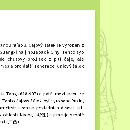
vanou hlínou. Čajový šálek je vyroben z
 Guangxi na jihozápadě Číny. Tento typ
e chuťový prožitek z pití čaje, ale
esla pro další generace. Čajový šálek
.
tie Tang (618-907) a patří mezi jednu ze
. Tento čajový šálek byl vyrobena Yuxin,
nčířství věnuje posledních dvacet let.
y z oblasti Nixing (泥性) a pracuje v malé
xi (
广西
).