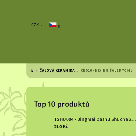
Přejít
na
obsah
CZK
/
ČAJOVÁ KERAMIKA
/
CN010 - NIXING ŠÁLEK 70 ML
DOMŮ
P
o
Top 10 produktů
s
TSHU004 - Jingmai Dashu Shucha 2013
t
210 Kč