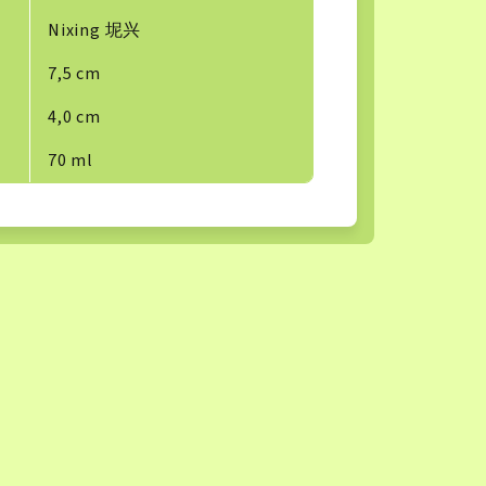
Nixing 坭兴
7,5 cm
4,0 cm
70 ml