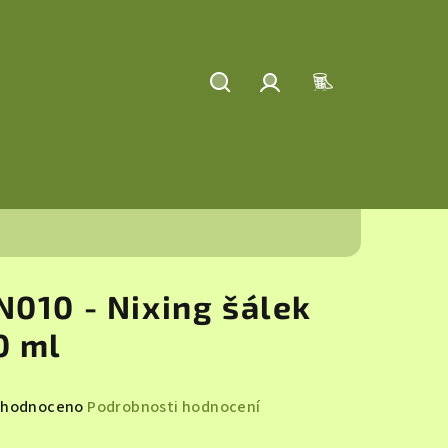
Hledat
Přihlášení
Nákupní
košík
N010 - Nixing šálek
0 ml
měrné
hodnoceno
Podrobnosti hodnocení
nocení