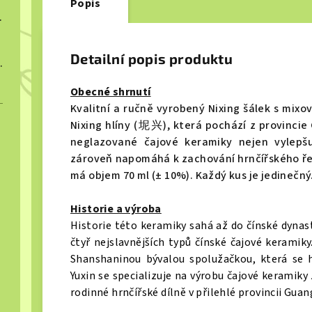
Popis
ngcha 2023
Detailní popis produktu
ngcha 2023
Obecné shrnutí
Kvalitní a ručně vyrobený Nixing šálek s mixo
Nixing hlíny (
坭兴
), která pochází z provincie
neglazované čajové keramiky nejen vylepšuj
zároveň napomáhá k zachování hrnčířského řem
má objem 70 ml (± 10%). Každý kus je jedinečný
Historie a výroba
Historie této keramiky sahá až do čínské dynas
čtyř nejslavnějších typů čínské čajové keramiky
Shanshaninou bývalou spolužačkou, která se hr
Yuxin se specializuje na výrobu čajové keramik
rodinné hrnčířské dílně v přilehlé provincii Guang