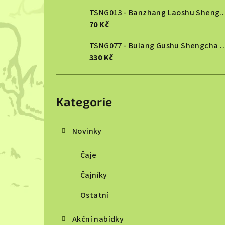
TSNG013 - Banzhang Laoshu She
70 Kč
TSNG077 - Bulang Gushu She
330 Kč
Přeskočit
kategorie
Kategorie
Novinky
Čaje
Čajníky
Ostatní
Akční nabídky