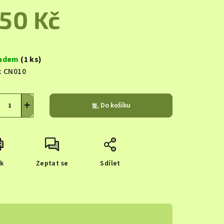
duktu
50 Kč
ná
a:
ladem
(1 ks)
zdiček.
:
CN010
+
Do košíku
sk
Zeptat se
Sdílet