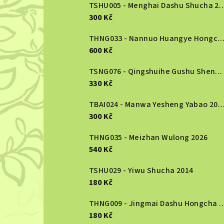
r
TSHU005 - Menghai Dashu S
300 Kč
a
n
THNG033 - Nannuo Huangye Hongcha 2
600 Kč
n
TSNG076 - Qingshuihe Gushu Shengcha 2024
í
330 Kč
p
TBAI024 - Manwa Yesheng Yabao
a
300 Kč
n
THNG035 - Meizhan Wulong 2026
540 Kč
e
TSHU029 - Yiwu Shucha 2014
l
180 Kč
THNG009 - Jingmai Dashu Ho
180 Kč