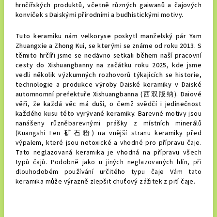
hrnčířských produktů, včetně různých gaiwanů a čajových
konviček s Daiskými přírodními a budhistickými motivy.
Tuto keramiku nám velkoryse poskytl manželský pár Yam
Zhuangxie a Zhong Kui, se kterými se známe od roku 2013. S
těmito hrčíři jsme se nedávno setkali během naší pracovní
cesty do Xishuangbanny na začátku roku 2025, kde jsme
vedli několik výzkumných rozhovorů týkajících se historie,
technologie a produkce výroby Daiské keramiky v Daiské
automnomní prefektuře Xishuangbanna (西双版纳). Daiové
věří, že každá věc má duši, o čemž svědčí i jedinečnost
každého kusu této vyrývané keramiky.
Barevné motivy jsou
nanášeny různěbarevnými prášky z místních minerálů
(Kuangshi Fen 矿石粉) na vnější stranu keramiky před
výpalem, které jsou netoxické a vhodné pro přípravu čaje.
Tato neglazovaná keramika je vhodná na přípravu všech
typů čajů. Podobně jako u jiných neglazovaných hlín, při
dlouhodobém používání určitého typu čaje Vám tato
keramika může výrazně zlepšit chuťový zážitek z pití čaje.