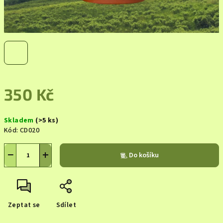
350 Kč
Měrná
Skladem
(>5 ks)
cena:
Kód:
CD020
−
+
Do košíku
Zeptat se
Sdílet