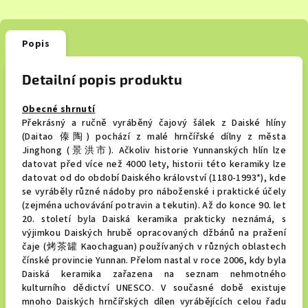
Popis
Detailní popis produktu
Obecné shrnutí
Překrásný a ručně vyráběný čajový šálek z Daiské hlíny
(Daitao 傣陶
) pochází z malé hrnčířské dílny z města
Jinghong (景洪市). Ačkoliv historie Yunnanských hlín lze
datovat před více než 4000 lety, historii této keramiky lze
datovat od do období Daiského království (1180-1993*),
kde
se vyráběly různé nádoby pro náboženské i praktické účely
(zejména uchovávání potravin a tekutin). Až do konce 90. let
20. století byla Daiská keramika prakticky neznámá, s
výjimkou Daiských hrubě opracovaných džbánů na pražení
čaje (烤茶罐 Kaochaguan) používaných v různých oblastech
čínské provincie Yunnan. Přelom nastal v roce 2006, kdy byla
Daiská keramika zařazena na seznam nehmotného
kulturního dědictví UNESCO.
V současné době existuje
mnoho Daiských hrnčířských dílen vyrábějících celou řadu