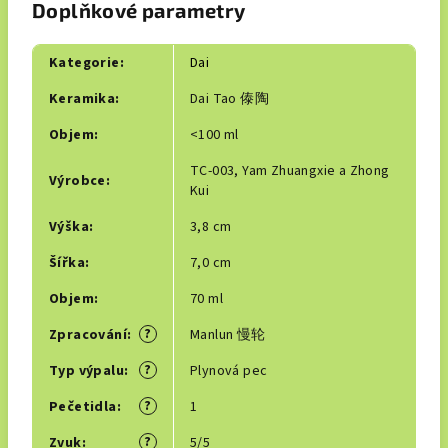
Doplňkové parametry
Kategorie
:
Dai
Keramika
:
Dai Tao 傣陶
Objem
:
<100 ml
TC-003, Yam Zhuangxie a Zhong
Výrobce
:
Kui
Výška
:
3,8 cm
Šířka
:
7,0 cm
Objem
:
70 ml
?
Zpracování
:
Manlun 慢轮
?
Typ výpalu
:
Plynová pec
?
Pečetidla
:
1
?
Zvuk
:
5/5