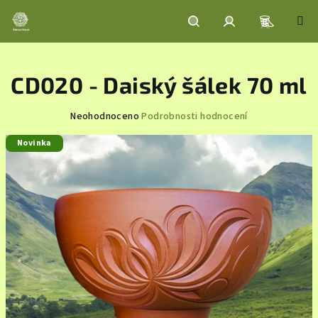
Přejít
na
obsah
Nákupní
Hledat
Přihlášení
CD020 - Daiský šálek 70 ml
košík
Průměrné
Neohodnoceno
Podrobnosti hodnocení
hodnocení
Novinka
produktu
je
0,0
z
5
hvězdiček.