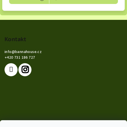
Z
á
p
Kontakt
a
info
@
bannahouse.cz
t
+420 731 186 727
í